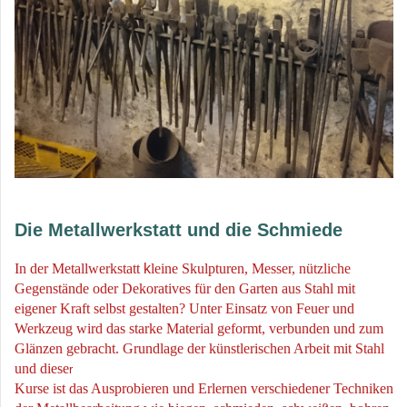
Die Metallwerkstatt und die Schmiede
In der Metallwerkstatt
k
leine Skulpturen, Messer, nützliche
Gegenstände oder Dekoratives für den Garten aus Stahl mit
eigener Kraft selbst gestalten? Unter Einsatz von Feuer und
Werkzeug wird das starke Material geformt, verbunden und zum
Glänzen gebracht. Grundlage der künstlerischen Arbeit mit Stahl
und diese
r
Kurse ist das Ausprobieren und Erlernen verschiedener Techniken