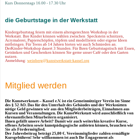
Kurs
Donnerstags 16.00 - 17.30 Uhr
die G
eburtstage in der Werkstatt
Kindergeburtstag feiern mit einem altersgerechten Workshop in der
Werkstatt. Ihre Kinder können wählen zwischen Speckstein schnitzen,
Acrymalerei, Papierschöpfen, töpfern und modellieren oder eigene Ideen
mitbringen. Für Teens ab 14 Jahren bieten wir auch Schmieden an.
DerKinder-Workshop dauert 3 Stunden. Für Ihren Geburtstagstisch mit Essen,
Getränken und Geschenken können Sie gerne unser Café oder den Garten
nutzen.
Anmeldung:
weinberg@kunstwerkstatt-kassel.org
Mitglied werden
Die Kunstwerkstatt – Kassel e.V. ist ein Gemeinnütziger Verein im Sinne
des § 52 AO. Das für den Unterhalt des Gebäudes und der Werkstätten
nötige Geld gewinnen wir aus den Mitgliederbeiträgen, Einnahmen aus
Kursen und Veranstaltungen. Die KunstWerkstatt wird ausschließlich von
ehrenamtlichen Mitarbeitern organisiert.
Ihnen gefällt unsere Arbeit? Damit wir auch weiterhin kreative Kurse,
offenes Arbeiten sowie kunstpädagogische anbieten können, brauchen wir
Sie als Fördermitglied.
Der Jahresbeitrag beträgt 25,00 €. Vereinsmitglieder zahlen ermäßigte
Kursgebühren! Sehr willkommen ist auch Ihr Engagement als